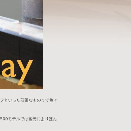
フといった荘厳なものまで色々
500モデルでは蓄光によりぼん