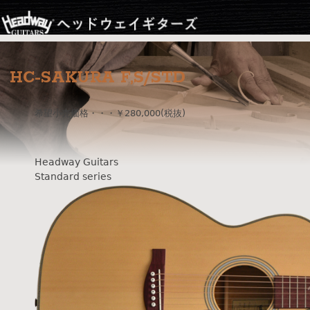
Jump to navigation
HC-SAKURA F,S/STD
希望小売価格・・・￥280,000(税抜)
Headway Guitars
Standard series