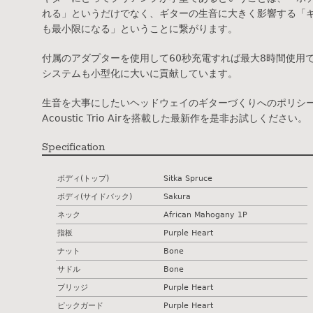
れる」というだけでなく、ギターの生音に大きく影響する「ギ
も最小限になる」ということに繋がります。
付属のアダプターを使用して60秒充電すれば最大8時間使用
システムも小型化に大いに貢献しています。
生音を大事にしたいヘッドウェイのギターづくりへのポリシーと
Acoustic Trio Airを搭載した最新作を是非お試しください。
Specification
ボディ(トップ)
Sitka Spruce
ボディ(サイドバック)
Sakura
ネック
African Mahogany 1P
指板
Purple Heart
ナット
Bone
サドル
Bone
ブリッジ
Purple Heart
ピックガード
Purple Heart