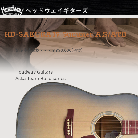
Jump to navigation
HD-SAKURA'19 Summer A,S/ATB
希望小売価格・・・￥350,000(税抜)
Headway Guitars
Aska Team Build series