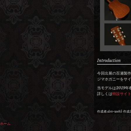
Introduction
今回出展の百瀬製作
ジマホガニーをサ
当モデルは2019
詳しくは
特設サイ
作成者:
dev-web5
作成日
ホーム