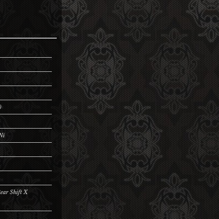
)
Ni
ear Shift X