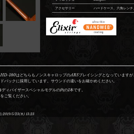
アクセサリー
ハードケース、六角レンチ
HD-180はどちらもノンスキャロップのARSブレイシングとなっています
イドバックに採用しています。サウンドの違いをお確かめください。
年春ディバイザースペシャルモデルの内の1本です。
ト
をご覧ください。
:
2019/5/23(木) 13:23