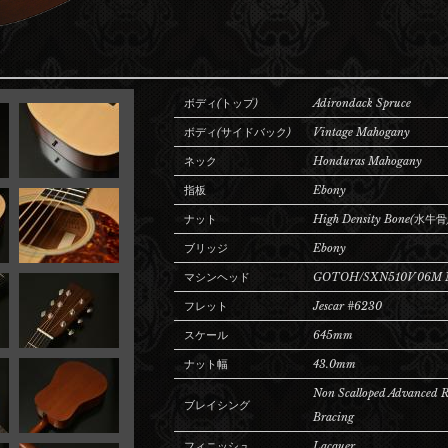
ボディ(トップ)
Adirondack Spruce
ボディ(サイドバック)
Vintage Mahogany
ネック
Honduras Mahogany
指板
Ebony
ナット
High Density Bone(水牛骨
ブリッジ
Ebony
マシンヘッド
GOTOH/SXN510V 06M 
フレット
Jescar #6230
スケール
645mm
ナット幅
43.0mm
Non Scalloped Advanced R
ブレイシング
Bracing
フィニッシュ
Lacquer