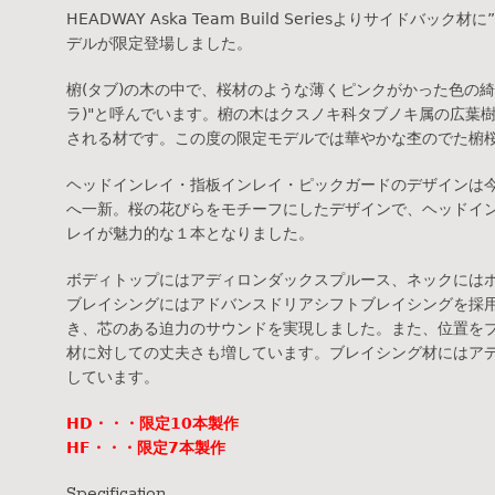
HEADWAY Aska Team Build Seriesよりサイドバッ
デルが限定登場しました。
椨(タブ)の木の中で、桜材のような薄くピンクがかった色の綺
ラ)"と呼んでいます。椨の木はクスノキ科タブノキ属の広葉
される材です。この度の限定モデルでは華やかな杢のでた椨
ヘッドインレイ・指板インレイ・ピックガードのデザインは
へ一新。桜の花びらをモチーフにしたデザインで、ヘッドイ
レイが魅力的な１本となりました。
ボディトップにはアディロンダックスプルース、ネックには
ブレイシングにはアドバンスドリアシフトブレイシングを採用
き、芯のある迫力のサウンドを実現しました。また、位置を
材に対しての丈夫さも増しています。ブレイシング材にはア
しています。
HD・・・限定10本製作
HF・・・限定7本製作
Specification