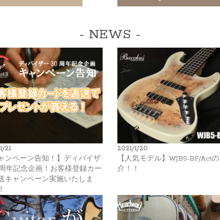
- NEWS -
1/21
2021/1/20
ャンペーン告知！】ディバイザ
【人気モデル】WJB5-BP/Act
0周年記念企画！お客様登録カー
介！！
送キャンペーン実施いたしま
！