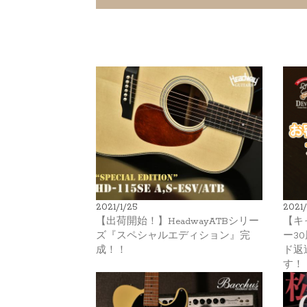
2021/1/25
2021/
【出荷開始！】HeadwayATBシリー
【キ
ズ『スペシャルエディション』完
ー3
成！！
ド返
す！