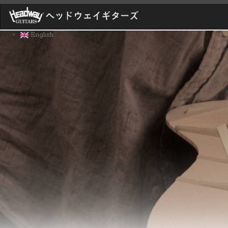
メ
イ
ン
English
コ
ン
`
テ
ン
ツ
に
移
動