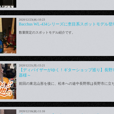
2020/12/23(水) 10:23
Bacchus WL-434シリーズに杢目系スポットモデル
数量限定のスポットモデル紹介です。
2020/12/21(月) 15:21
【ディバイザーがゆく！ギターショップ巡り】長野
器様～
前回の東北山形を後に、松本への途中長野県は長野市に立
2020/12/16(水) 11:16