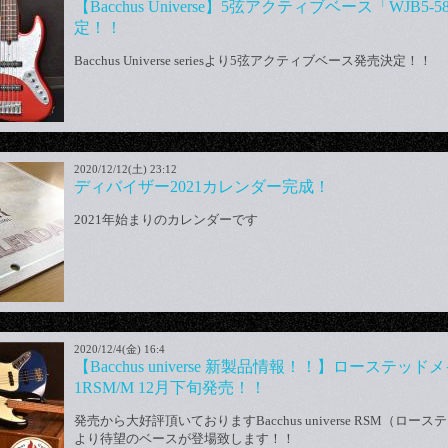
【Bacchus Universe】5弦アクティブベース「WJB5-5
定！！
Bacchus Universe seriesより5弦アクティブベース発売決定！！
2020/12/12(土) 23:12
ディバイザー2021カレンダー完成！
2021年始まりのカレンダーです
2020/12/4(金) 16:4
【Bacchus universe 新製品情報！！】ローステッド
1RSM/M 12月下旬発売！！
発売から大好評頂いておりますBacchus universe RSM（ロ
より待望のベースが登場致します！！