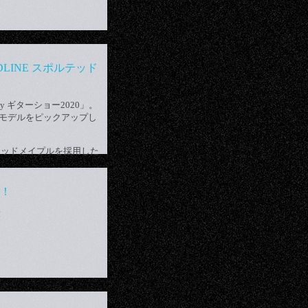
ODLINE スポルテッド
ay ギターショー2020」。
別モデルをピックアップし
ポルテッドメイプルを採用した
場！
！