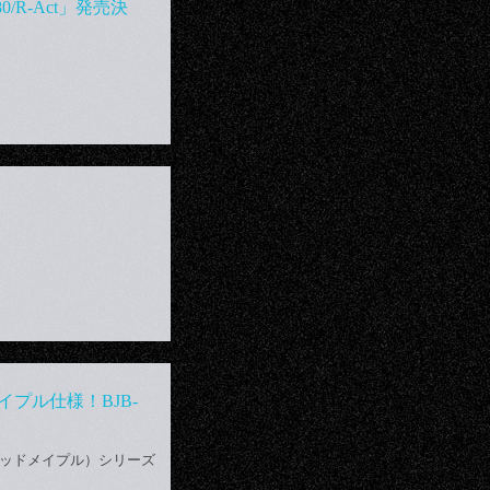
80/R-Act」発売決
メイプル仕様！BJB-
ーステッドメイプル）シリーズ