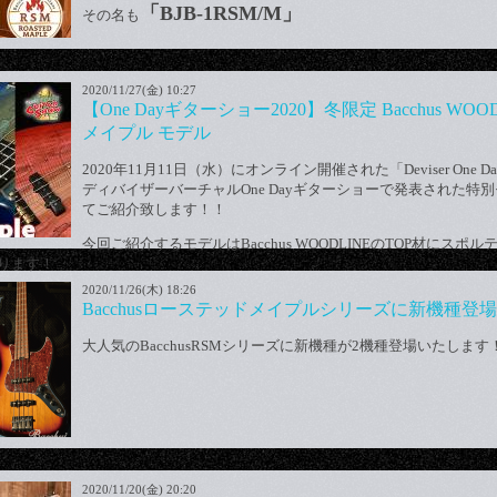
「BJB-1RSM/M」
その名も
2020/11/27(金) 10:27
【One Dayギターショー2020】冬限定 Bacchus WO
メイプル モデル
2020年11月11日（水）にオンライン開催された「Deviser One D
ディバイザーバーチャルOne Dayギターショーで発表された特
てご紹介致します！！
今回ご紹介するモデルはBacchus WOODLINEのTOP材にス
ります！
2020/11/26(木) 18:26
Bacchusローステッドメイプルシリーズに新機種登
大人気のBacchusRSMシリーズに新機種が2機種登場いたします
2020/11/20(金) 20:20