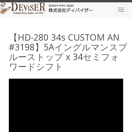
メ
イ
Togg
ン
navig
コ
ン
テ
【HD-280 34s CUSTOM AN
ン
#3198】5Aイングルマンスプ
ツ
に
ルーストップ x 34セミフォ
移
ワードシフト
動