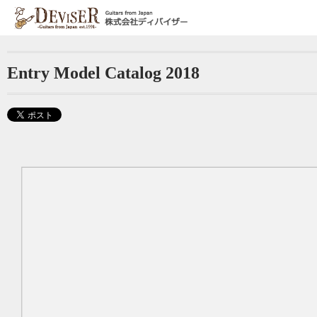
Jump to navigation
現
在
Entry Model Catalog 2018
地