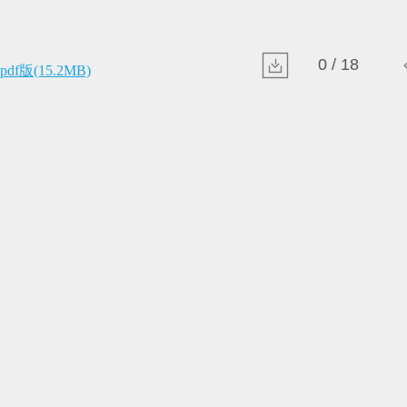
0 / 18
pdf版(15.2MB)