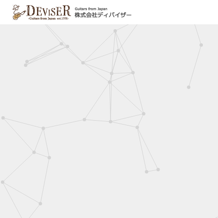
Jump to navigation
現
在
地