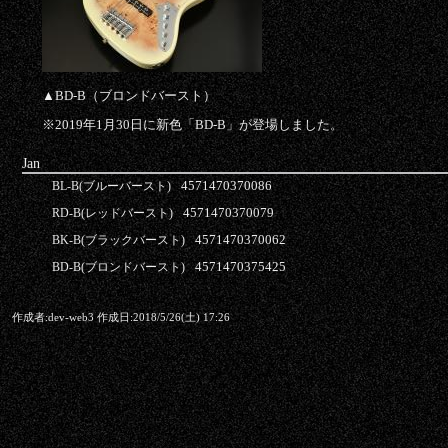
▲BD-B（ブロンドバースト）
※2019年1月30日に新色「BD-B」が登場しました。
Jan
4571470370086
BL-B(ブルーバースト)
4571470370079
RD-B(レッドバースト)
4571470370062
BK-B(ブラックバースト)
4571470375425
BD-B(ブロンドバースト)
作成者:
dev-web3
作成日:
2018/5/26(土) 17:26